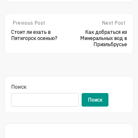
Post
Previous Post
Next Post
Previous
Next
Post:
Post:
navigation
Стоит ли ехать в
Как добраться из
Стоит
Как
Пятигорск осенью?
Минеральных вод в
Ли
Добраться
Приэльбрусье
Ехать
Из
В
Минеральных
Пятигорск
Вод
Осенью?
В
Приэльбрусье
Поиск
Поиск