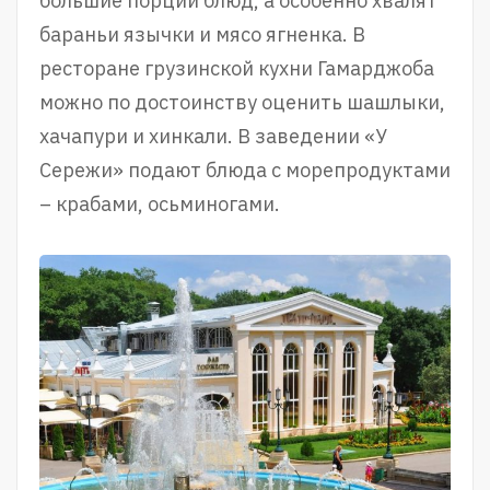
большие порции блюд, а особенно хвалят
бараньи язычки и мясо ягненка. В
ресторане грузинской кухни Гамарджоба
можно по достоинству оценить шашлыки,
хачапури и хинкали. В заведении «У
Сережи» подают блюда с морепродуктами
– крабами, осьминогами.