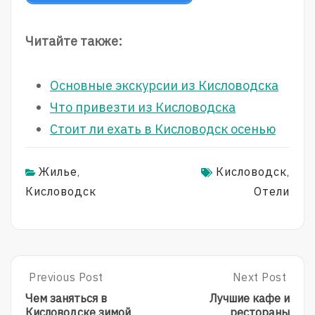
Читайте также:
Основные экскурсии из Кисловодска
Что привезти из Кисловодска
Стоит ли ехать в Кисловодск осенью
Жилье
Кисловодск
,
,
Кисловодск
Отели
Post
Previous Post
Next Post
Previous
Next
Post:
Post:
navigation
Чем заняться в
Лучшие кафе и
Чем
Лучшие
Кисловодске зимой
рестораны