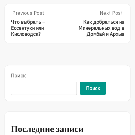
Post
Previous Post
Next Post
Previous
Next
Post:
Post:
navigation
Что выбрать –
Как добраться из
Что
Как
Ессентуки или
Минеральных вод в
Выбрать
Добраться
Кисловодск?
Домбай и Архыз
–
Из
Ессентуки
Минеральных
Или
Вод
Кисловодск?
В
Домбай
И
Архыз
Поиск
Поиск
Последние записи